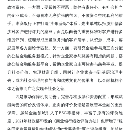
政治责任。一方面，要帮善不帮恶，陪伴有责任心、有社会担当
的企业成长，不做资本无序扩张的帮凶、不做资金空转套利的帮
手。浙商银行正在打造“浙银善标”体系，走出单纯以抵质押物多
少对客户进行评判的窠臼，而是以向善为重要标准对客户进行多
维度评判，梳理形成应当服务到的客户清单，从资源、成本、容
忍度等各方面给予匹配。另一方面，要研究金融参与第三次分配
的公益金融服务新模式，针对企业家参与慈善有顾虑的问题，搭
建公益金融服务新平台，帮助企业家自主可控参与慈善事业、提
升社会价值、实现财富升维，同时让企业家参与到基层治理中
去，成为社会管理的参与者和优秀文化的传承者，以金融机构个
体之善推而广之实现全社会之善。
四是推动保障机制助善，完善考核激励和资源配置，形成赋
能向善的评价反馈体系。正向的评价反馈是发展善本金融的重要
保障。虽然金融领域引入了ESG等指标，丰富了原有的评价维
度，2021年财政部印发的《商业银行绩效评价办法》也新增了“服
务国家发展目标和实体经济”和“发展质量”两个评价维度，但总体