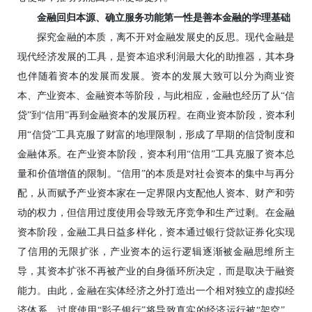
金融回归本源、确立服务功能第一性是善本金融的学理基础
探究金融的本质，离不开对金融发展史的反思。现代金融是
现代经济发展的工具，是资本追求利润最大化的助推器，其本身
也伴随着资本的发展而发展。资本的发展大致可以分为商业资
本、产业资本、金融资本等阶段，与此相应，金融也经历了从“信
贷”到“信用”再到金融资本的发展历程。在商业资本阶段，资本利
用“信贷”工具克服了财富的地理限制，形成了早期的信贷制度和
金融体系。在产业资本阶段，资本利用“信用”工具克服了资本总
量和价值增值的限制。“信用”的本质是对社会资本的集中与再分
配，从而赋予产业资本家在一定界限内支配他人资本、财产和劳
动的权力，但信用过度使用会导致无序竞争和生产过剩。在金融
资本阶段，金融工具日益多样化，资本通过银行贷款证券化实现
了信用的无限扩张，产业资本的运行逻辑逐渐被金融思维所主
导，其资本扩张不再被产业的自身循环所决定，而是取决于融资
能力。由此，金融在实体经济之外打造出一个相对独立的虚拟经
济体系。过度使用“影子银行”将导致真实的经济运行被“架空”，