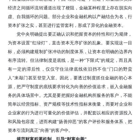
经济之间循环流转通道出现了梗阻，金融某种程度上存在脱实向
虚、自我循环的问题。部分企业和金融机构以产融结合为名，行
资本扩张之实，甚至进行监管套利，形成了异化的金融资本。
党中央明确提出要正确认识和把握资本的特性和行为规律，
为资本设置“红绿灯”，直击资本无序扩张的乱象。要实现这一目
标，必须构建规制扩张冲动的制度体系，让资本在明确的边界内
有序流转。但法律制度是底线，是一种“下限式”的规定，而且具
有一定的滞后性，仅仅守住法律底线依旧挡不住“门口的野蛮
人”来敲门甚至登堂入室。因此，要透过制度抓住金融的初心本
源，把严守制度的底线要求转化为向善的价值追求，嵌入金融服
务的具体场景中。尤其是要把握好金融机构所服务的客户，不能
简单以经营指标、资产规模等技术性指标来衡量，而要对企业和
企业家的行为进行可量化的价值评估，并配套以相应的资源投入
和风险包容度，进而构建“扬善抑恶”的客户评价和服务体系，把
资本引流到真正“向善”的客户中。
规范财富积累机制，引导“财富向善”