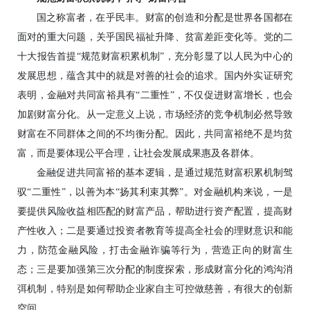
国之称富者，在乎民丰。财富的创造和分配是世界各国都在
面对的重大问题，关乎国民福祉升降、贫富差距变化等。党的二
十大报告首提“规范财富积累机制”，充分彰显了以人民为中心的
发展思想，蕴含其中的就是对善的社会的追求。国内外实证研究
表明，金融对共同富裕具有“二重性”，不仅促进财富增长，也会
加剧财富分化。从一定意义上说，市场经济的竞争机制必然导致
财富在不同群体之间的不均衡分配。因此，共同富裕绝不是均贫
富，而是要体现公平合理，让社会发展成果惠及各群体。
金融促进共同富裕的基本逻辑，是通过规范财富积累机制驾
驭“二重性”，以善为本“扬其利束其弊”。对金融机构来说，一是
要提供风险收益相匹配的财富产品，帮助进行资产配置，提高财
产性收入；二是要通过投资者教育等提高全社会的理财意识和能
力，防范金融风险，打击金融诈骗等行为，营造正向的财富生
态；三是要加强第三次分配的制度探索，形成财富分化的鸿沟消
弭机制，特别是如何帮助企业家自主可控做慈善，有很大的创新
空间。