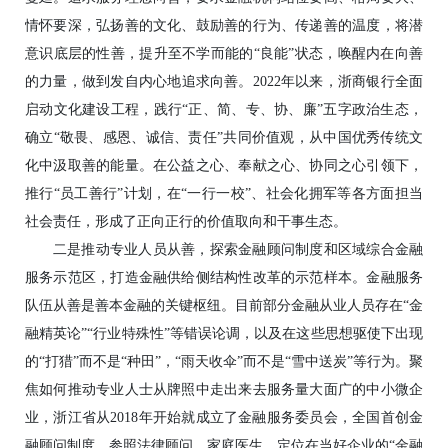
情怀要深，弘扬善的文化、鼓励善的行为、传递善的温度，将潜
意识底层的性善，提升至不学而能的“良能”状态，唤醒内在向善
的力量，做到发自内心地追求向善。2022年以来，浙商银行全面
启动文化建设工程，践行“正、简、专、协、廉”五字政治生态，
确立“敬畏、感恩、诚信、责任”共同价值观，从中国优秀传统文
化中汲取善的能量。在公益之心、奉献之心、协同之心引领下，
推行“员工善行”计划，在“一行一校”、社会化拥军等各方面担当
社会责任，形成了正向正行的价值取向和干事生态。
二是推动专业人员从善，探索金融顾问制度和区域综合金融
服务示范区，打造金融供给侧结构性改革的示范样本。金融服务
队伍从善是善本金融的关键枢纽。目前部分金融从业人员存在“金
融精英论”“行业特殊性”等错误论调，以及在这些思想驱使下出现
的“打猎”而不是“种田”，“雨天收伞”而不是“雪中送炭”等行为。聚
焦如何推动专业人士从牌照中走出来去服务量大面广的中小微企
业，浙江省从2018年开始就成立了金融服务委员会，全国首创金
融顾问制度，参照法律顾问、家庭医生，定位在当好企业的“金融