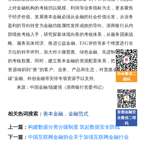
上对金融机构的考核仍以规模、利润等业务指标为主，更多聚焦
于经济价值。发展善本金融必须从金融的社会价值出发，从业务
盈利的导向转变为金融功能属性发挥成效的导向。浙商银行从内
部绩效考核入手，研究探索体现向善的考核体系，从服务国家战
略、服务实体经济、推进公益金融、ESG评价等多个维度进行全
方位的科学评判，加大对小微普惠、绿色金融、先进制造业投入
的考核权重。同时，建立善本金融的资源配置体系，把更多信贷
资源倾斜到“善”的客户、业务、产品和生态，对普惠金融、“双
协会微信二
碳”金融、科创金融等安排专项资源予以支持。
维码
来源：中国金融/陆建强（浙商银行党委书记）
首都金融安
相关热词搜索：
善本金融，金融范式
全微信二维
码
上一篇：
构建数据分类分级制度 筑起数据安全防线
下一篇：
中国互联网金融协会关于加强互联网金融行业