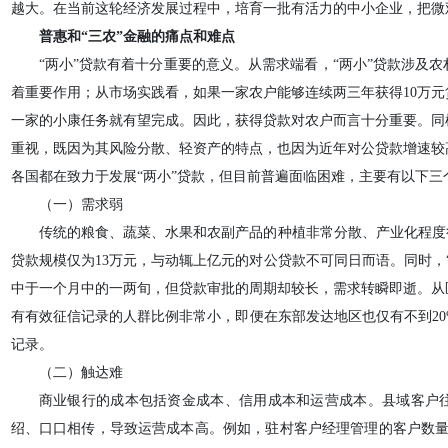
越大。在当前这轮经济发展过程中，培育一批有活力的中小企业，把微
普惠和“三农”金融的痛点和难点
“两小”贷款有着十分重要的意义。从需求端看，“两小”贷款涉及
着重要作用；从市场实践看，如果一家农户能够连续两三年获得10万
一家的小康任务就有望完成。因此，获得贷款对农户而言十分重要。同
重视，既因为其风险分散、轻资产的特点，也因为近年对公贷款增速较
各国都在致力于发展“两小”贷款，但目前普遍面临困难，主要有以下三
（一）需求弱
传统的粮食、蔬菜、水果和农副产品的种植非常分散、产业化程度
贷款规模仅为13万元，与动辄上亿元的对公贷款不可同日而语。同时，
中于一个月中的一两旬，但贷款审批的周期却较长，需求转瞬即逝。从
有有效征信记录的人群比例非常小，即便在东部发达地区也仅有不到2
记录。
（二）触达难
商业银行的成本包括资金成本、信用成本和运营成本。县域客户
绍、口口相传，导致运营成本高。例如，驻村客户经理管理的客户数量