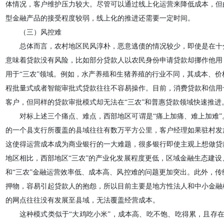
体情况，客户维护压力较大。尽管可以通过线上化运营来降低成本，但
型金融产品的接受程度较弱，线上化的推进还需要一定时间。
（三）风控难
总体而言，农村地区民风淳朴，恶意逃债的情况较少，即使是在十
意味着贷款没有风险，比如部分贷款人以农民身份申请贷款却挪作他用
用于“三农”领域。例如，水产养殖和生猪养殖的行业不同，其成本、
程批量式或者智能审批式贷款往往不容易操作。目前，消费贷款和信用
客户，但同样的贷款审批模式却无法在“三农”和普惠贷款领域快速推进
对标上述三个痛点、难点，西部地区可谓是“痛上加痛、难上加难
的一个县支行所覆盖的县域往往有数万平方公里，客户经理如果驻村发
这使得运营成本成为商业银行的一大难题，很多银行即使主观上想做贷
地区相比，西部地区“三农”的产业化发展程度更低，区域金融生态建
和“三农”金融运营效率低、成本高、风控难的问题更加突出。此外，
押物，容易引起贷款人的抱怨，所以目前主要是地方性法人和中小金融
的网点往往没有发展至县域，无法覆盖经营成本。
这种模式类似于“大鸡吃小米”，成本高、吃不饱、吃得累，且存